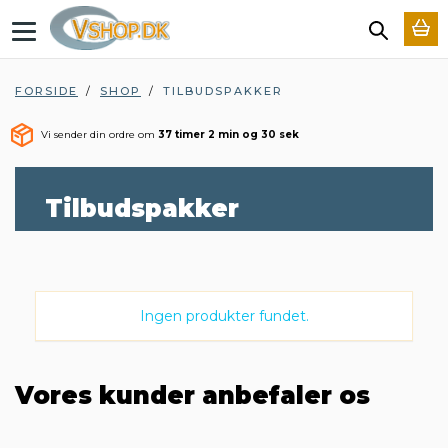
T
o
g
g
FORSIDE
/
SHOP
/
TILBUDSPAKKER
l
e
Vi sender din ordre om
37 timer 2 min og 30 sek
n
a
v
i
Tilbudspakker
g
a
t
i
o
n
Ingen produkter fundet.
Vores kunder anbefaler os