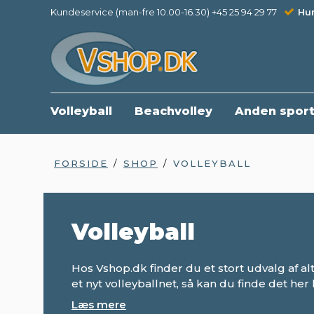
Kundeservice (man-fre 10.00-16.30) +45 25 94 29 77
Hur
Volleyball
Beachvolley
Anden spor
FORSIDE
/
SHOP
/
VOLLEYBALL
Volleyball
Hos Vshop.dk finder du et stort udvalg af a
et nyt volleyballnet, så kan du finde det her 
Læs mere