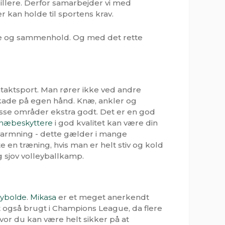
pillere. Derfor samarbejder vi med
 kan holde til sportens krav.
 glæde og sammenhold. Og med det rette
ntaktsport. Man rører ikke ved andre
skade på egen hånd. Knæ, ankler og
isse områder ekstra godt. Det er en god
næbeskyttere
i god kvalitet kan være din
opvarmning - dette gælder i mange
en træning, hvis man er helt stiv og kold
 sjov volleyballkamp.
eybolde
.
Mikasa
er et meget anerkendt
t også brugt i Champions League, da flere
vor du kan være helt sikker på at