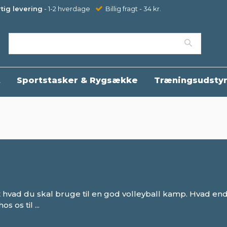
tig levering
- 1-2 hverdage
Billig fragt - 34 kr.
t
Sportstasker & Rygsække
Træningsudsty
lt hvad du skal bruge til en god volleyball kamp. Hvad en
hos os til
...