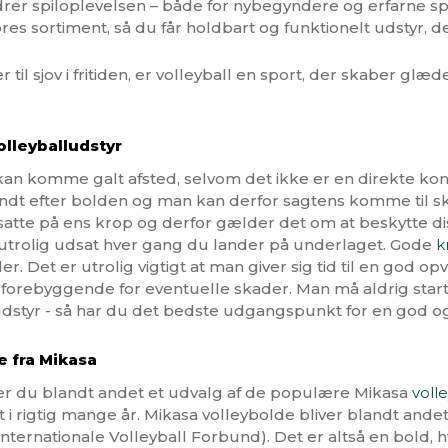
edrer spiloplevelsen – både for nybegyndere og erfarne s
sortiment, så du får holdbart og funktionelt udstyr, der
er til sjov i fritiden, er volleyball en sport, der skaber
olleyballudstyr
 kan komme galt afsted, selvom det ikke er en direkte ko
rundt efter bolden og man kan derfor sagtens komme til 
satte på ens krop og derfor gælder det om at beskytte d
r utrolig udsat hver gang du lander på underlaget. Gode
k
 Det er utrolig vigtigt at man giver sig tid til en god 
orebyggende for eventuelle skader. Man må aldrig starte 
dstyr - så har du det bedste udgangspunkt for en god og
e fra Mikasa
nder du blandt andet et udvalg af de populære Mikasa
voll
i rigtig mange år. Mikasa volleybolde bliver blandt ande
nternationale Volleyball Forbund). Det er altså en bold, h