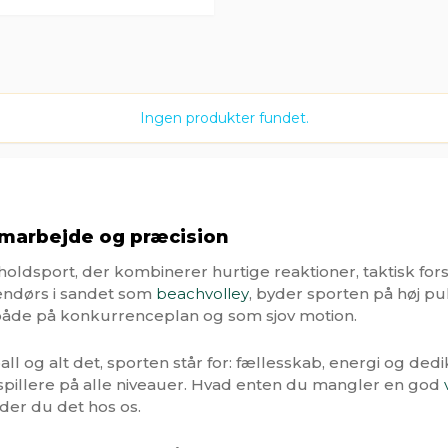
Ingen produkter fundet.
samarbejde og præcision
holdsport, der kombinerer hurtige reaktioner, taktisk fo
dendørs i sandet som
beachvolley
, byder sporten på høj pu
både på konkurrenceplan og som sjov motion.
ll og alt det, sporten står for: fællesskab, energi og dedi
allspillere på alle niveauer. Hvad enten du mangler en god
inder du det hos os.