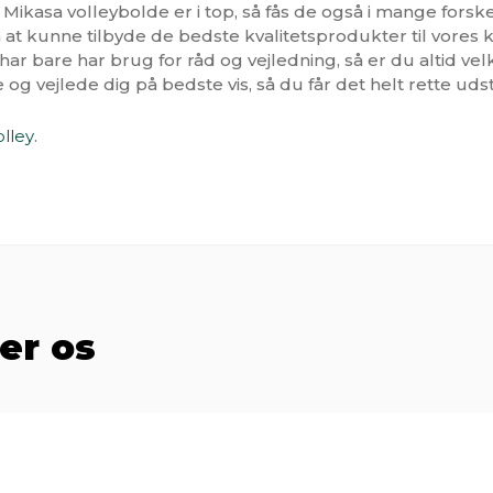
å Mikasa volleybolde er i top, så fås de også i mange forskel
 at kunne tilbyde de bedste kvalitetsprodukter til vores k
 har bare har brug for råd og vejledning, så er du altid v
pe og vejlede dig på bedste vis, så du får det helt rette udst
lley
.
er os