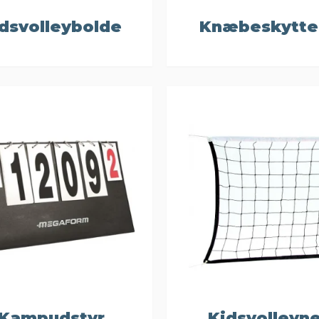
dsvolleybolde
Knæbeskytte
Kampudstyr
Kidsvolleyn