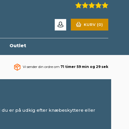
KURV (0)
r
Outlet
Vi sender din ordre om
71 timer 59 min og 29 sek
d du er på udkig efter knæbeskyttere eller