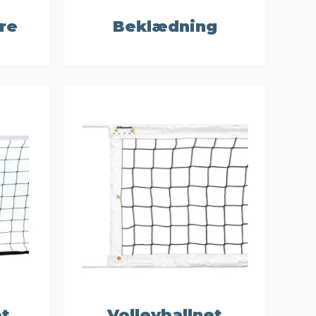
re
Beklædning
et
Volleyballnet