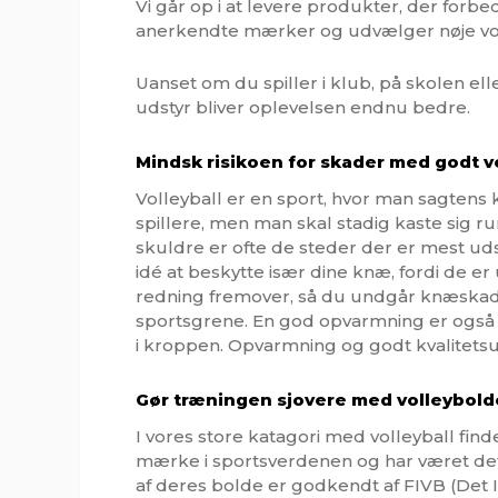
Vi går op i at levere produkter, der forb
anerkendte mærker og udvælger nøje vores 
Uanset om du spiller i klub, på skolen ell
udstyr bliver oplevelsen endnu bedre.
Mindsk risikoen for skader med godt v
Volleyball er en sport, hvor man sagtens
spillere, men man skal stadig kaste sig 
skuldre er ofte de steder der er mest ud
idé at beskytte især dine knæ, fordi de e
redning fremover, så du undgår knæskader.
sportsgrene. En god opvarmning er også f
i kroppen. Opvarmning og godt kvalitetsu
Gør træningen sjovere med volleybold
I vores store katagori med volleyball fi
mærke i sportsverdenen og har været det 
af deres bolde er godkendt af FIVB (Det I