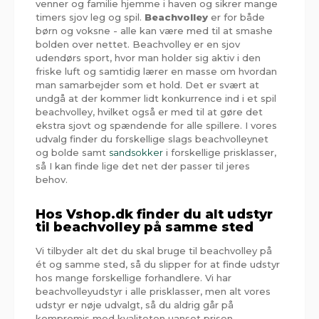
venner og familie hjemme i haven og sikrer mange
timers sjov leg og spil.
Beachvolley
er for både
børn og voksne - alle kan være med til at smashe
bolden over nettet. Beachvolley er en sjov
udendørs sport, hvor man holder sig aktiv i den
friske luft og samtidig lærer en masse om hvordan
man samarbejder som et hold. Det er svært at
undgå at der kommer lidt konkurrence ind i et spil
beachvolley, hvilket også er med til at gøre det
ekstra sjovt og spændende for alle spillere. I vores
udvalg finder du forskellige slags beachvolleynet
og bolde samt
sandsokker
i forskellige prisklasser,
så I kan finde lige det net der passer til jeres
behov.
Hos Vshop.dk finder du alt udstyr
til beachvolley på samme sted
Vi tilbyder alt det du skal bruge til beachvolley på
ét og samme sted, så du slipper for at finde udstyr
hos mange forskellige forhandlere. Vi har
beachvolleyudstyr i alle prisklasser, men alt vores
udstyr er nøje udvalgt, så du aldrig går på
kompromis med kvaliteten uanset prisen.