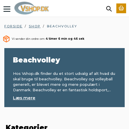
T
o
g
g
FORSIDE
/
SHOP
/
BEACHVOLLEY
l
e
Vi sender din ordre om
4 timer 6 min og 46 sek
n
a
v
i
Beachvolley
g
a
t
Hos Vshop.dk finder du et stort udvalg af alt hvad du
i
skal bruge til beachvolley. Beachvolley og volleyball
o
generelt, er blevet mere og mere populært i
n
Danmark. Beachvolley er en fantastisk holdsport,
...
Læs mere
Kategorier