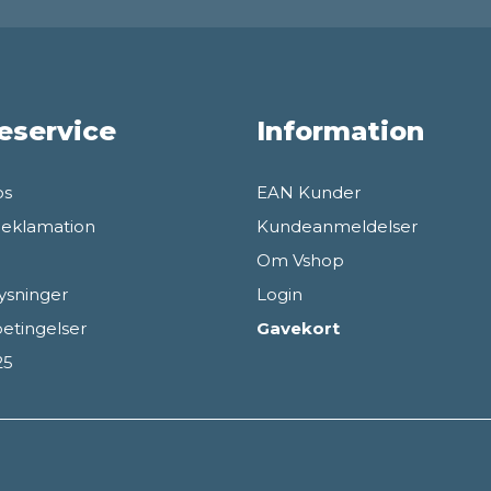
eservice
Information
os
EAN Kunder
Reklamation
Kundeanmeldelser
Om Vshop
ysninger
Login
etingelser
Gavekort
25