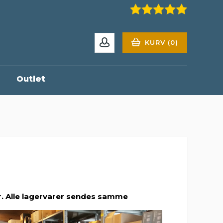
KURV (0)
r
Outlet
r. Alle lagervarer sendes samme