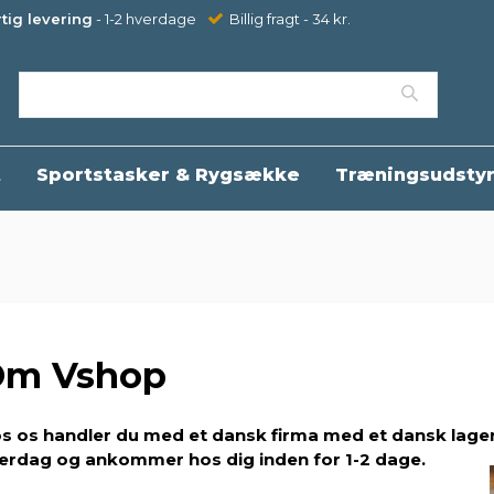
tig levering
- 1-2 hverdage
Billig fragt - 34 kr.
t
Sportstasker & Rygsække
Træningsudsty
Om Vshop
s os handler du med et dansk firma med et dansk lage
erdag og ankommer hos dig inden for 1-2 dage.