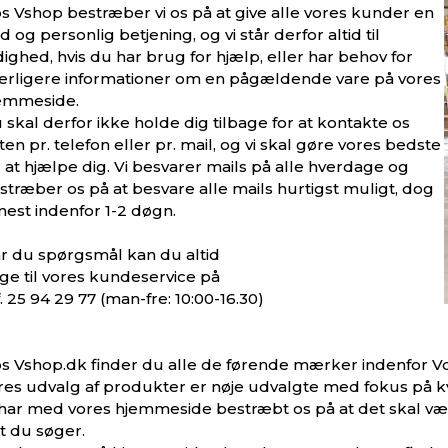
s Vshop bestræber vi os på at give alle vores kunder en
d og personlig betjening, og vi står derfor altid til
dighed, hvis du har brug for hjælp, eller har behov for
erligere informationer om en pågældende vare på vores
emmeside.
 skal derfor ikke holde dig tilbage for at kontakte os
ten pr. telefon eller pr. mail, og vi skal gøre vores bedste
r at hjælpe dig. Vi besvarer mails på alle hverdage og
stræber os på at besvare alle mails hurtigst muligt, dog
nest indenfor 1-2 døgn.
r du spørgsmål kan du altid
nge til vores kundeservice på
f. 25 94 29 77 (man-fre: 10:00-16.30)
s Vshop.dk finder du alle de førende mærker indenfor Vo
res udvalg af produkter er nøje udvalgte med fokus på kv
 har med vores hjemmeside bestræbt os på at det skal væ
t du søger.