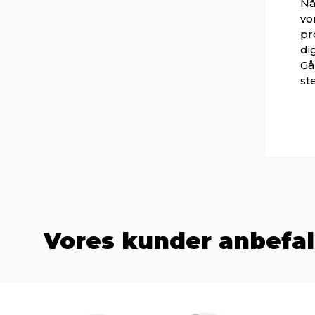
Nå
vo
pr
di
Gå
st
Vores kunder anbefal