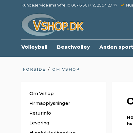
Kundeservice (man-fre 10.00-16.30) +45 25 94 29 77
Hur
Volleyball
Beachvolley
Anden spor
FORSIDE
/
OM VSHOP
Om Vshop
Firmaoplysninger
Returinfo
Ho
Levering
hv
Handelsbetingelser