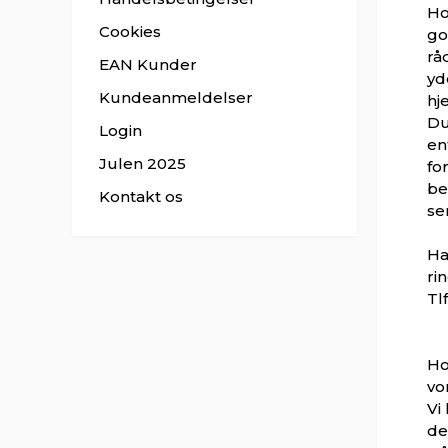
Ho
Cookies
go
rå
EAN Kunder
yd
Kundeanmeldelser
hj
Du
Login
en
Julen 2025
fo
be
Kontakt os
se
Ha
ri
Tl
Ho
vo
Vi
de