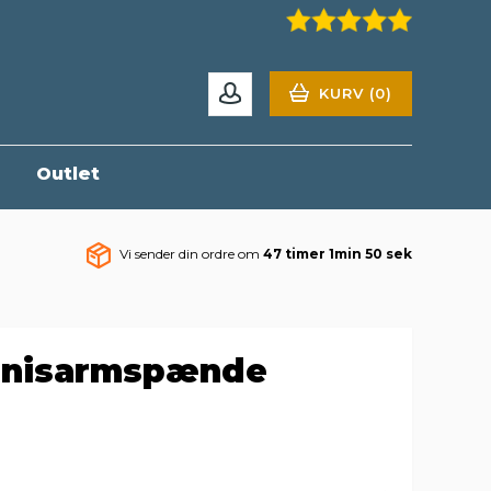
KURV (0)
r
Outlet
Vi sender din ordre om
47 timer 1min 50 sek
nnisarmspænde