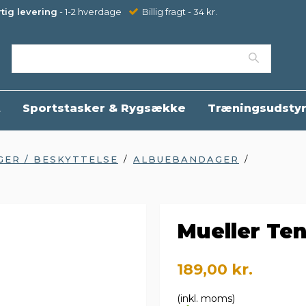
tig levering
- 1-2 hverdage
Billig fragt - 34 kr.
t
Sportstasker & Rygsække
Træningsudsty
ER / BESKYTTELSE
/
ALBUEBANDAGER
/
Mueller Te
189,00 kr.
(inkl. moms)