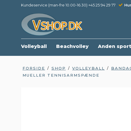
Kundeservice (man-fre 10.00-16.30) +45 25 94 29 77
Hur
Volleyball
Beachvolley
Anden spor
FORSIDE
/
SHOP
/
VOLLEYBALL
/
BANDAG
MUELLER TENNISARMSPÆNDE