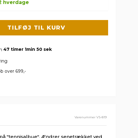
-2 hverdage
TILFØJ TIL KURV
om
47 timer 1min 50 sek
ring
b over 699,-
Varenummer
VS-819
på "tennisalbue". Ændrer senetrækket ved