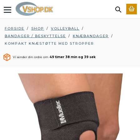
T
o
g
g
FORSIDE
/
SHOP
/
VOLLEYBALL
/
l
BANDAGER / BESKYTTELSE
/
KNÆBANDAGER
/
e
n
KOMPAKT KNÆSTØTTE MED STROPPER
a
v
Vi sender din ordre om
49 timer 38 min og 38 sek
i
g
a
t
i
o
n