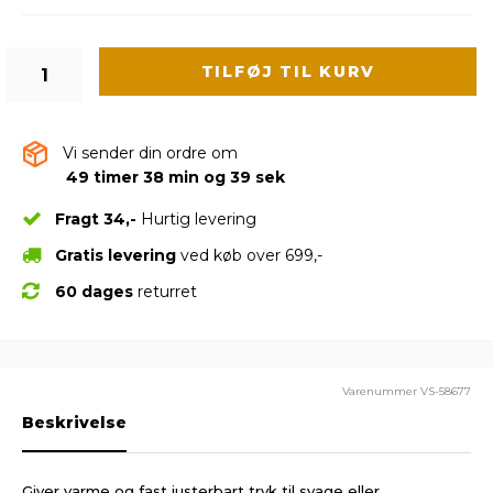
TILFØJ TIL KURV
Vi sender din ordre om
49 timer 38 min og 38 sek
Fragt 34,-
Hurtig levering
Gratis levering
ved køb over 699,-
60 dages
returret
Varenummer
VS-58677
Beskrivelse
Giver varme og fast justerbart tryk til svage eller