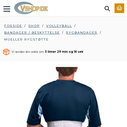
T
o
g
g
FORSIDE
/
SHOP
/
VOLLEYBALL
/
l
BANDAGER / BESKYTTELSE
/
RYGBANDAGER
/
e
n
MUELLER RYGSTØTTE
a
v
Vi sender din ordre om
3 timer 29 min og 16 sek
i
g
a
t
i
o
n