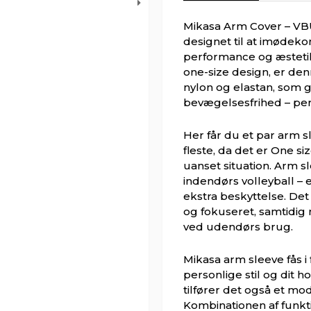
Mikasa Arm Cover – VBU1
designet til at imødek
performance og æstetik
one-size design, er den
nylon og elastan, som g
bevægelsesfrihed – per
Her får du et par arm s
fleste, da det er One s
uanset situation. Arm sl
indendørs volleyball – 
ekstra beskyttelse. Det 
og fokuseret, samtidig
ved udendørs brug.
Mikasa arm sleeve fås i
personlige stil og dit h
tilfører det også et mod
Kombinationen af funkti