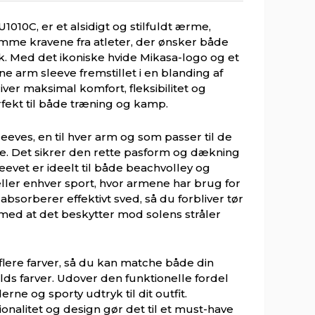
010C, er et alsidigt og stilfuldt ærme,
omme kravene fra atleter, der ønsker både
. Med det ikoniske hvide Mikasa-logo og et
ne arm sleeve fremstillet i en blanding af
iver maksimal komfort, fleksibilitet og
fekt til både træning og kamp.
leeves, en til hver arm og som passer til de
ize. Det sikrer den rette pasform og dækning
eevet er ideelt til både beachvolley og
eller enhver sport, hvor armene har brug for
absorberer effektivt sved, så du forbliver tør
 med at det beskytter mod solens stråler
 flere farver, så du kan matche både din
olds farver. Udover den funktionelle fordel
erne og sporty udtryk til dit outfit.
onalitet og design gør det til et must-have