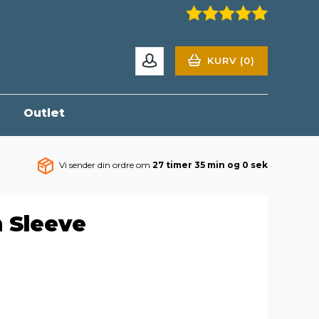
KURV (0)
r
Outlet
Vi sender din ordre om
27 timer 34 min og 59 sek
 Sleeve