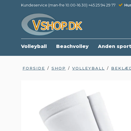
Kundeservice (man-fre 10.00-16.30) +45 25 94 29 77
Hur
Volleyball
Beachvolley
Anden spor
FORSIDE
/
SHOP
/
VOLLEYBALL
/
BEKLÆ