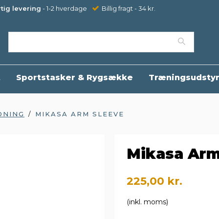
tig levering
- 1-2 hverdage
Billig fragt - 34 kr.
t
Sportstasker & Rygsække
Træningsudsty
DNING
/
MIKASA ARM SLEEVE
Mikasa Arm
225,00 kr.
(inkl. moms)