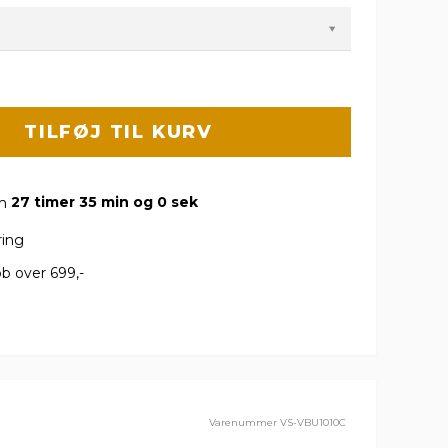
TILFØJ TIL KURV
om
27 timer 34 min og 59 sek
ring
b over 699,-
Varenummer
VS-VBU1010C