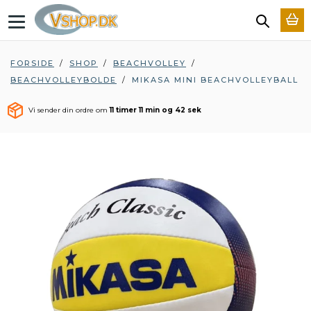
T
o
g
g
FORSIDE
/
SHOP
/
BEACHVOLLEY
/
l
BEACHVOLLEYBOLDE
/
MIKASA MINI BEACHVOLLEYBALL
e
n
a
Vi sender din ordre om
11 timer 11 min og 41 sek
v
i
g
a
t
i
o
n