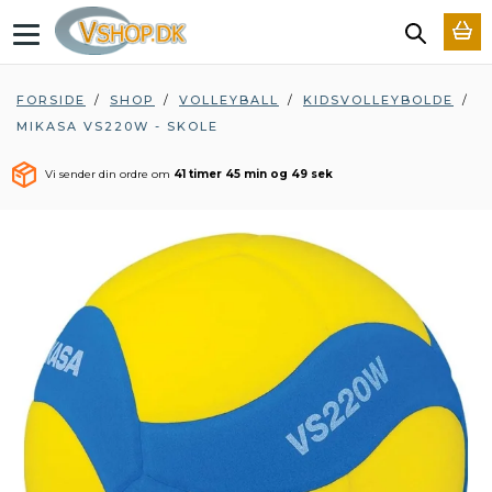
T
o
g
g
FORSIDE
/
SHOP
/
VOLLEYBALL
/
KIDSVOLLEYBOLDE
/
l
MIKASA VS220W - SKOLE
e
n
a
Vi sender din ordre om
41 timer 45 min og 48 sek
v
i
g
a
t
i
o
n