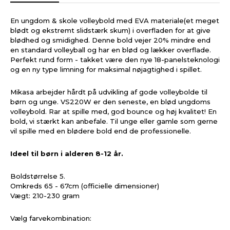
En ungdom & skole volleybold med EVA materiale(et meget
blødt og ekstremt slidstærk skum) i overfladen for at give
blødhed og smidighed. Denne bold vejer 20% mindre end
en standard volleyball og har en blød og lækker overflade.
Perfekt rund form - takket være den nye 18-panelsteknologi
og en ny type limning for maksimal nøjagtighed i spillet.
Mikasa arbejder hårdt på udvikling af gode volleybolde til
børn og unge. VS220W er den seneste, en blød ungdoms
volleybold. Rar at spille med, god bounce og høj kvalitet! En
bold, vi stærkt kan anbefale. Til unge eller gamle som gerne
vil spille med en blødere bold end de professionelle.
Ideel til børn i alderen 8-12 år.
Boldstørrelse 5.
Omkreds 65 - 67cm (officielle dimensioner)
Vægt: 210-230 gram
Vælg farvekombination: