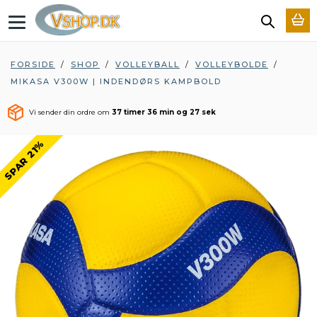
T
o
g
g
FORSIDE
/
SHOP
/
VOLLEYBALL
/
VOLLEYBOLDE
/
l
MIKASA V300W | INDENDØRS KAMPBOLD
e
n
a
Vi sender din ordre om
37 timer 36 min og 26 sek
v
i
SPAR 21%
g
a
t
i
o
n