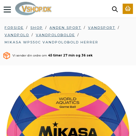
T
o
g
g
FORSIDE
/
SHOP
/
ANDEN SPORT
/
VANDSPORT
/
l
VANDPOLO
/
VANDPOLOBOLDE
/
e
n
MIKASA WP550C VANDPOLOBOLD HERRER
a
v
Vi sender din ordre om
45 timer 27 min og 35 sek
i
g
a
t
i
o
n