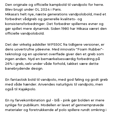
Den originale og officielle kampbold til vandpolo for herre.
Blev brugt under OL 2024 i Paris.
Mikasa's helt nye, næste generations vandpolobold, med et
forbedret vådgreb og generelle kvalitets- og
konsistensforbedringer. Det forbedrer spillernes evner og
gør spillet mere dynamisk. Siden 1980 har Mikasa været den
officielle vandpolobold.
Det der virkelig adskiller WP550C fra tidligere versioner, er
dens uovertrufne ydeevne. Med innovativ "Foam Rubber"-
teknologi og en upoleret overflade giver den et greb som
ingen anden. Nyd en bemærkelsesværdig forbedring på
26% i greb, selv under våde forhold, takket være dette
banebrydende design.
En fantastisk bold til vandpolo, med god føling og godt greb
med våde hænder. Anvendes naturligvis til vandpolo, men
også til Kajakpolo.
En ny farvekombination gul - blå - pink gør bolden er mere
synlige for publikum. Modellen er lavet af gennemprøvede
materialer og foretrukkende af polo spillere rundt omkring i