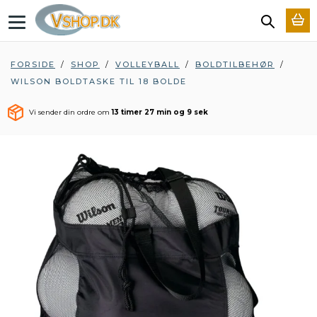
T
o
g
g
FORSIDE
/
SHOP
/
VOLLEYBALL
/
BOLDTILBEHØR
/
l
WILSON BOLDTASKE TIL 18 BOLDE
e
n
a
Vi sender din ordre om
13 timer 27 min og 8 sek
v
i
g
a
t
i
o
n