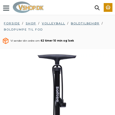
T
o
g
g
FORSIDE
/
SHOP
/
VOLLEYBALL
/
BOLDTILBEHØR
/
l
BOLDPUMPE TIL FOD
e
n
a
Vi sender din ordre om
62 timer 10 min og 0 sek
v
i
g
a
t
i
o
n