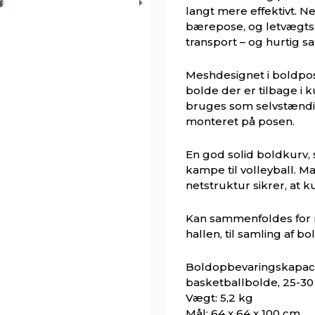
langt mere effektivt. N
bærepose, og letvægt
transport – og hurtig s
Meshdesignet i boldpo
bolde der er tilbage i 
bruges som selvstændi
monteret på posen.
En god solid boldkurv,
kampe til volleyball. M
netstruktur sikrer, at 
Kan sammenfoldes for n
hallen, til samling af bo
Boldopbevaringskapacite
basketballbolde, 25-3
Vægt: 5,2 kg
Mål: 64 x 64 x 100 cm.