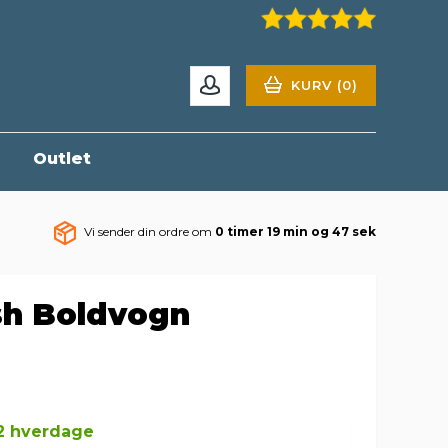
KURV (0)
r
Outlet
Vi sender din ordre om
0 timer 19 min og 46 sek
sh Boldvogn
-2 hverdage