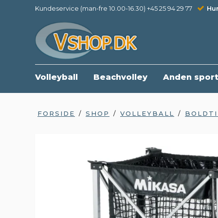
Kundeservice (man-fre 10.00-16.30) +45 25 94 29 77
Hur
Volleyball
Beachvolley
Anden spor
FORSIDE
/
SHOP
/
VOLLEYBALL
/
BOLDT