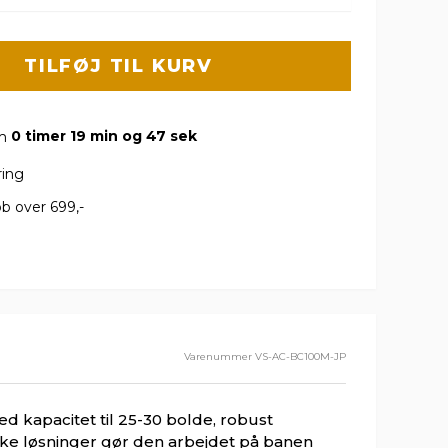
TILFØJ TIL KURV
om
0 timer 19 min og 46 sek
ring
b over 699,-
Varenummer
VS-AC-BC100M-JP
d kapacitet til 25-30 bolde, robust
ske løsninger gør den arbejdet på banen