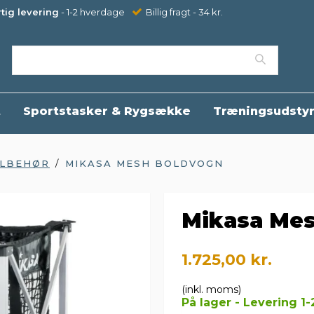
tig levering
- 1-2 hverdage
Billig fragt - 34 kr.
t
Sportstasker & Rygsække
Træningsudsty
ILBEHØR
/
MIKASA MESH BOLDVOGN
Mikasa Me
1.725,00 kr.
(inkl. moms)
På lager - Levering 1