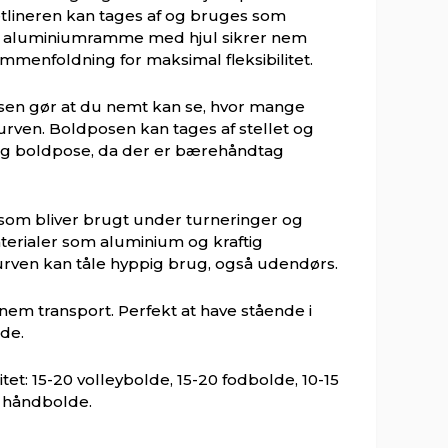
etlineren kan tages af og bruges som
s aluminiumramme med hjul sikrer nem
ammenfoldning for maksimal fleksibilitet.
sen gør at du nemt kan se, hvor mange
kurven. Boldposen kan tages af stellet og
g boldpose, da der er bærehåndtag
 som bliver brugt under turneringer og
aterialer som aluminium og kraftig
kurven kan tåle hyppig brug, også udendørs.
em transport. Perfekt at have stående i
lde.
t: 15-20 volleybolde, 15-20 fodbolde, 10-15
0 håndbolde.