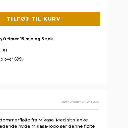
TILFØJ TIL KURV
om
8 timer 15 min og 4 sek
ring
b over 699,-
Varenummer
VS-WH-2BK
 dommerfløjte fra Mikasa. Med sit slanke
ædende hvide Mikasa-logo ser denne fløjte