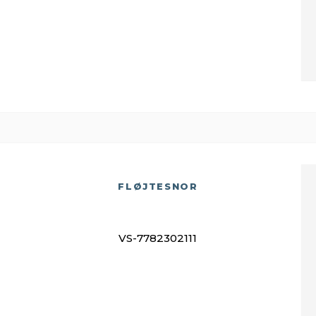
FLØJTESNOR
VS-7782302111