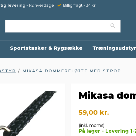
tig levering
- 1-2 hverdage
Billig fragt - 34 kr.
t
Sportstasker & Rygsække
Træningsudsty
DSTYR
/
MIKASA DOMMERFLØJTE MED STROP
Mikasa dom
59,00 kr.
(inkl. moms)
På lager - Levering 1