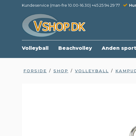
Kundeservice (man-fre 10.00-16.30) +45 25 94 29 77
Hur
Volleyball
Beachvolley
Anden spor
FORSIDE
/
SHOP
/
VOLLEYBALL
/
KAMPU