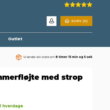
KURV (0)
r
Outlet
Vi sender din ordre om
8 timer 15 min og 4 sek
merfløjte med strop
-2 hverdage