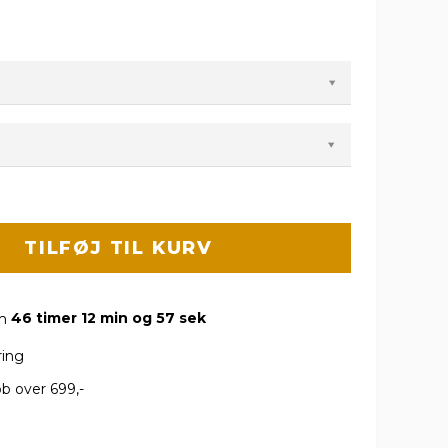
TILFØJ TIL KURV
om
46 timer 12 min og 56 sek
ring
b over 699,-