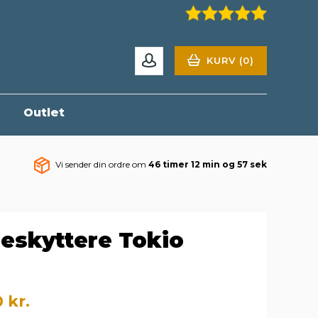
KURV (0)
r
Outlet
Vi sender din ordre om
46 timer 12 min og 56 sek
eskyttere Tokio
 kr.