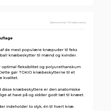
Varenummer
VS-tokio-camo
ouflage
af de mest populære knæpuder til feks
eyball knæbeskytter til mænd og kvinder.
 optimal fleksibilitet og polyurethanskum
Dette gør TOKIO knæbeskytterne til et
 kvalitet.
ed disse knæbeskyttere er den anatomiske
ige at have på og sidder godt tæt til knæet.
r indeholder to styk, én til hvert knæ.