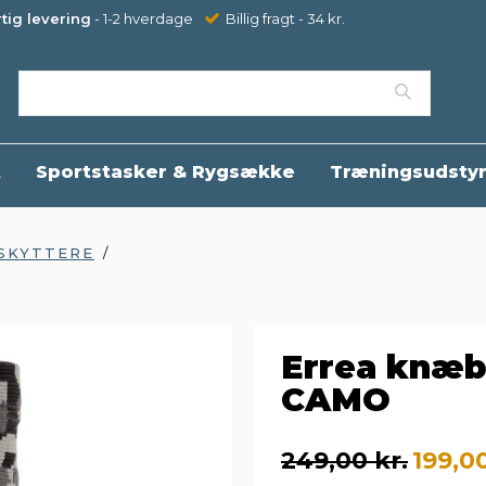
tig levering
- 1-2 hverdage
Billig fragt - 34 kr.
t
Sportstasker & Rygsække
Træningsudsty
SKYTTERE
/
Errea knæb
CAMO
249,00 kr.
199,00