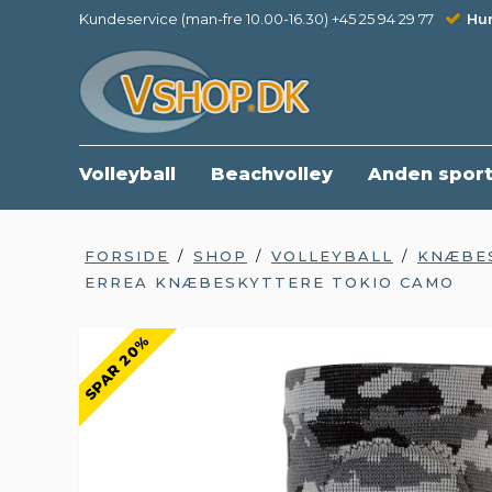
Kundeservice (man-fre 10.00-16.30) +45 25 94 29 77
Hur
Volleyball
Beachvolley
Anden spor
FORSIDE
/
SHOP
/
VOLLEYBALL
/
KNÆBE
ERREA KNÆBESKYTTERE TOKIO CAMO
SPAR 20%