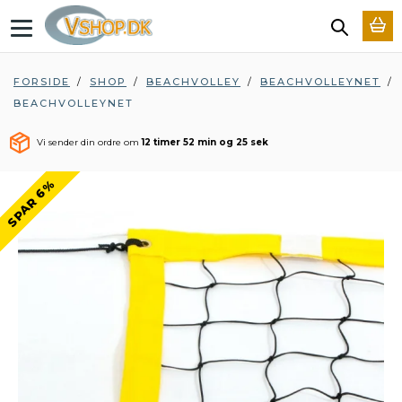
T
o
g
g
FORSIDE
/
SHOP
/
BEACHVOLLEY
/
BEACHVOLLEYNET
/
l
BEACHVOLLEYNET
e
n
a
Vi sender din ordre om
12 timer 52 min og 25 sek
v
i
SPAR 6%
g
a
t
i
o
n