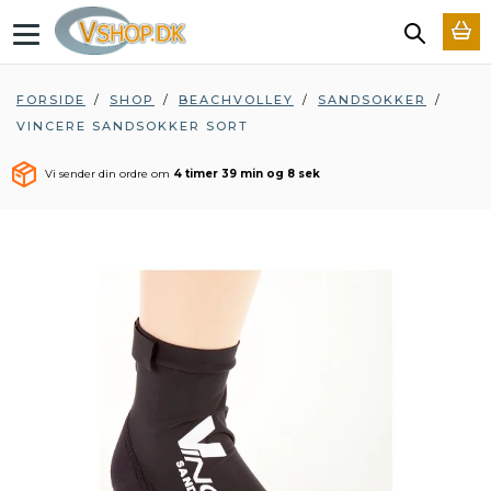
T
o
g
g
FORSIDE
/
SHOP
/
BEACHVOLLEY
/
SANDSOKKER
/
l
VINCERE SANDSOKKER SORT
e
n
a
Vi sender din ordre om
4 timer 39 min og 8 sek
v
i
g
a
t
i
o
n