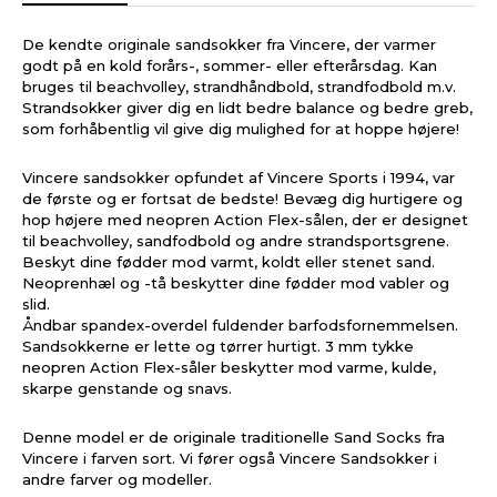
De kendte originale sandsokker fra Vincere, der varmer
godt på en kold forårs-, sommer- eller efterårsdag. Kan
bruges til beachvolley, strandhåndbold, strandfodbold m.v.
Strandsokker giver dig en lidt bedre balance og bedre greb,
som forhåbentlig vil give dig mulighed for at hoppe højere!
Vincere sandsokker opfundet af Vincere Sports i 1994, var
de første og er fortsat de bedste! Bevæg dig hurtigere og
hop højere med neopren Action Flex-sålen, der er designet
til beachvolley, sandfodbold og andre strandsportsgrene.
Beskyt dine fødder mod varmt, koldt eller stenet sand.
Neoprenhæl og -tå beskytter dine fødder mod vabler og
slid.
Åndbar spandex-overdel fuldender barfodsfornemmelsen.
Sandsokkerne er lette og tørrer hurtigt. 3 mm tykke
neopren Action Flex-såler beskytter mod varme, kulde,
skarpe genstande og snavs.
Denne model er de originale traditionelle Sand Socks fra
Vincere i farven sort. Vi fører også Vincere Sandsokker i
andre farver og modeller.