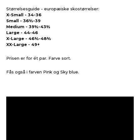
Størrelsesguide - europæiske skostørrelser:
X-Small - 34-36
Small - 36
½
-39
Medium - 39
½
-43½
Large - 44-46
X-Large - 46½-48½
XX-Large - 49+
Prisen er for ét par. Farve sort.
Fås også i farven Pink og Sky blue.