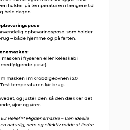
 Den holder på temperaturen i længere tid
ing hele dagen.
 opbevaringspose
nvendelig opbevaringspose, som holder
 brug – både hjemme og på farten.
rænemasken:
 masken i fryseren eller køleskab i
n medfølgende pose).
arm masken i mikrobølgeovnen i 20
Test temperaturen før brug.
vedet, og justér den, så den dækker det
nde, øjne og ører.
e EZ Relief™ Migrænemaske – Den ideelle
r en naturlig, nem og effektiv måde at lindre