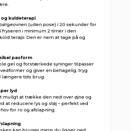
ære.
 og kuldeterapi
bølgeovnen (uden pose) i 20 sekunder for
 i fryseren i minimum 2 timer i den
old terapi. Den er nem at tage på og
sibel pasform
ble gel og forstærkede syninger tilpasser
ovedformer og giver en behagelig, tryg
 længere tids brug.
per lyd
 muligt at trække den ned over øjne og
ed at reducere lys og støj – perfekt ved
ov for ro og afslapning.
afslapning
ken kan bruges mens du ligger ned,