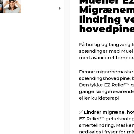
Mueller E
Migrænema
lindring 
hovedpine
Få hurtig og langvarig 
spændinger med Muell
med avanceret tempera
Denne migrænemaske er
spændingshovedpine, bi
Den tykke EZ Relief™ g
gange længerevarende 
eller kuldeterapi.
✅
Lindrer migræne, h
EZ Relief™ gelteknolog
smertelindring. Maske
nedkøles i fryser for m