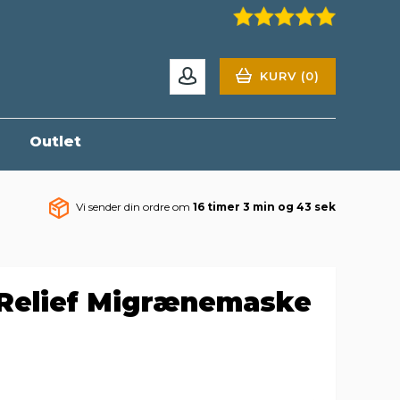
KURV (0)
r
Outlet
Vi sender din ordre om
16 timer 3 min og 42 sek
 Relief Migrænemaske