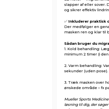
slapper af eller sover.
og sikrer effektiv lindr
✅
Inkluderer praktisk
Der medfølger en gena
masken ren og klar til
Sådan bruger du mig
1. Kold behandling: Læg
minimum 2 timer (i de
2. Varm behandling: V
sekunder (uden pose). 
3. Træk masken over ho
ønskede område – fx pa
Mueller Sports Medicin
løsning til dig, der søge