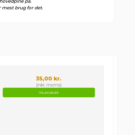
ovedpine på.
r mest brug for det.
35,00 kr.
(inkl. moms)
Vis produkt