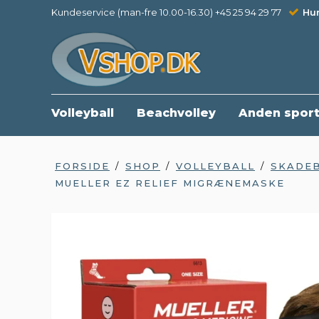
Kundeservice (man-fre 10.00-16.30) +45 25 94 29 77
Hur
Volleyball
Beachvolley
Anden spor
FORSIDE
/
SHOP
/
VOLLEYBALL
/
SKADE
MUELLER EZ RELIEF MIGRÆNEMASKE