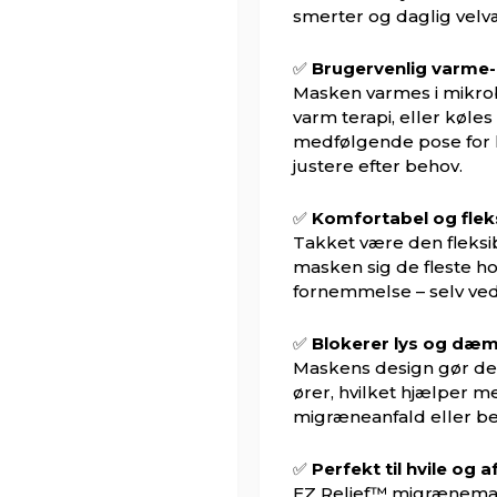
smerter og daglig velv
✅
Brugervenlig varme-
Masken varmes i mikro
varm terapi, eller køles
medfølgende pose for k
justere efter behov.
✅
Komfortabel og flek
Takket være den fleksi
masken sig de fleste h
fornemmelse – selv ved
✅
Blokerer lys og dæm
Maskens design gør det
ører, hvilket hjælper m
migræneanfald eller beh
✅
Perfekt til hvile og 
EZ Relief™ migrænemas