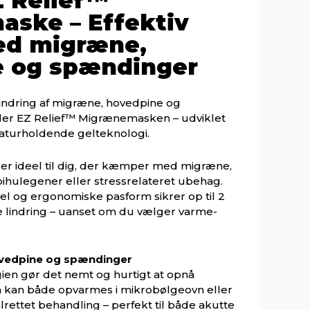
Z Relief™
ske – Effektiv
ved migræne,
 og spændinger
lindring af migræne, hovedpine og
er EZ Relief™ Migrænemasken – udviklet
turholdende gelteknologi.
 ideel til dig, der kæmper med migræne,
hulegener eller stressrelateret ubehag.
el og ergonomiske pasform sikrer op til 2
lindring – uanset om du vælger varme-
ovedpine og spændinger
ien gør det nemt og hurtigt at opnå
n kan både opvarmes i mikrobølgeovn eller
ålrettet behandling – perfekt til både akutte