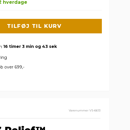
-2 hverdage
TILFØJ TIL KURV
om
16 timer 3 min og 42 sek
ring
b over 699,-
Varenummer
VS-6613