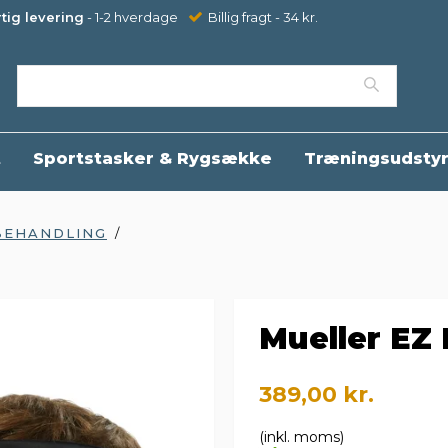
tig levering
- 1-2 hverdage
Billig fragt - 34 kr.
t
Sportstasker & Rygsække
Træningsudsty
BEHANDLING
/
Mueller EZ
389,00 kr.
(inkl. moms)