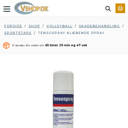
T
o
g
g
FORSIDE
/
SHOP
/
VOLLEYBALL
/
SKADEBEHANDLING
/
l
SPORTSTAPE
/
TENSOSPRAY KLÆBENDE SPRAY
e
n
a
Vi sender din ordre om
65 timer 29 min og 46 sek
v
i
g
a
t
i
o
n