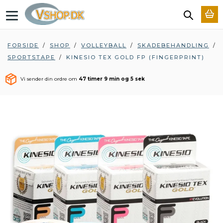
T
o
g
g
FORSIDE
/
SHOP
/
VOLLEYBALL
/
SKADEBEHANDLING
/
l
SPORTSTAPE
/
KINESIO TEX GOLD FP (FINGERPRINT)
e
n
a
Vi sender din ordre om
47 timer 9 min og 4 sek
v
i
g
a
t
i
o
n