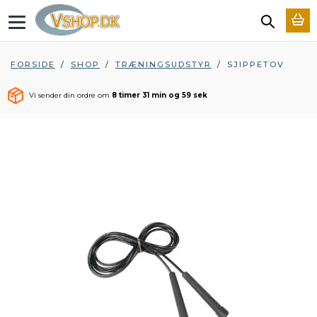
T
o
g
g
FORSIDE
/
SHOP
/
TRÆNINGSUDSTYR
/
SJIPPETOV
l
e
Vi sender din ordre om
8 timer 31 min og 59 sek
n
a
v
i
g
a
t
i
o
n