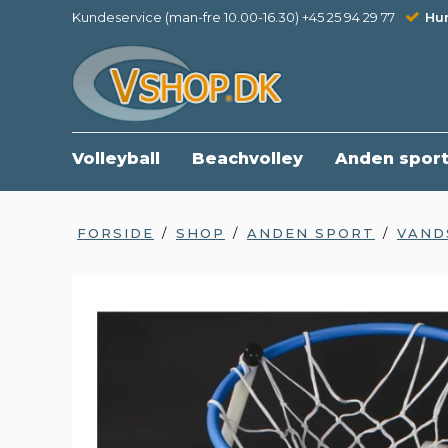
Kundeservice (man-fre 10.00-16.30) +45 25 94 29 77
Hur
Volleyball
Beachvolley
Anden spor
FORSIDE
/
SHOP
/
ANDEN SPORT
/
VAND