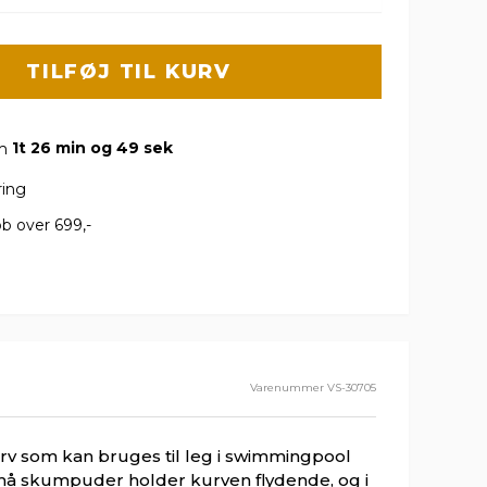
TILFØJ TIL KURV
om
1t 26 min og 48 sek
ring
b over 699,-
Varenummer
VS-30705
v som kan bruges til leg i swimmingpool
må skumpuder holder kurven flydende, og i