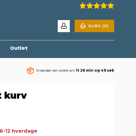
KURV (0)
r
Outlet
Vi sender din ordre om
1t 26 min og 48 sek
 kurv
 6-12 hverdage