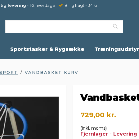
tig levering
- 1-2 hverdage
Billig fragt - 34 kr.
t
Sportstasker & Rygsække
Træningsudsty
SPORT
/
VANDBASKET KURV
Vandbasket
729,00 kr.
(inkl. moms)
Fjernlager - Levering