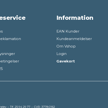
eservice
Information
os
EAN Kunder
Reklamation
Kundeanmeldelser
Om Vshop
ysninger
Login
etingelser
Gavekort
25
elev
Tlf. 25 94 29 77
CVR: 37780162