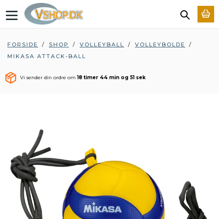
T
o
g
g
FORSIDE
/
SHOP
/
VOLLEYBALL
/
VOLLEYBOLDE
/
l
MIKASA ATTACK-BALL
e
n
a
Vi sender din ordre om
18 timer 44 min og 50 sek
v
i
g
a
t
i
o
n